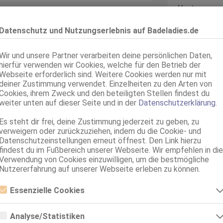
Haut:
Sprachen:
! Brandneu! Brandneu!
Datenschutz und Nutzungserlebnis auf Badeladies.de
Sonstiges:
, aufmerksame Frau, die weiß, wie man
Wir und unsere Partner verarbeiten deine persönlichen Daten,
Verkehr:
s all deine Sorgen! Wir bieten
hierfür verwenden wir Cookies, welche für den Betrieb der
Webseite erforderlich sind. Weitere Cookies werden nur mit
 für eine Weile hinter uns lassen und
deiner Zustimmung verwendet. Einzelheiten zu den Arten von
gen. Wir freuen uns darauf, dich
Cookies, ihrem Zweck und den beteiligten Stellen findest du
Service für:
weiter unten auf dieser Seite und in der
Datenschutzerklärung
.
Service:
Es steht dir frei, deine Zustimmung jederzeit zu geben, zu
verweigern oder zurückzuziehen, indem du die Cookie- und
Datenschutzeinstellungen erneut öffnest. Den Link hierzu
ahme, dass du die Anzeige auf
findest du im Fußbereich unserer Webseite. Wir empfehlen in die
Verwendung von Cookies einzuwilligen, um die bestmögliche
Nutzererfahrung auf unserer Webseite erleben zu können.
Essenzielle Cookies
Essenzielle Cookies sind alle notwendigen Cookies, die für den Betrieb
der Webseite notwendig sind, indem Grundfunktionen ermöglicht
Analyse/Statistiken
werden. Die Webseite kann ohne diese Cookies nicht richtig