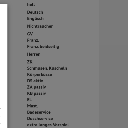
hell
Deutsch
Englisch
Nichtraucher
GV
Franz.
Franz. beidseitig
Herren
ZK
Schmusen, Kuscheln
Körperküsse
DS aktiv
ZA passiv
KB passiv
EL
Mast.
Badeservice
Duschservice
extra langes Vorspiel