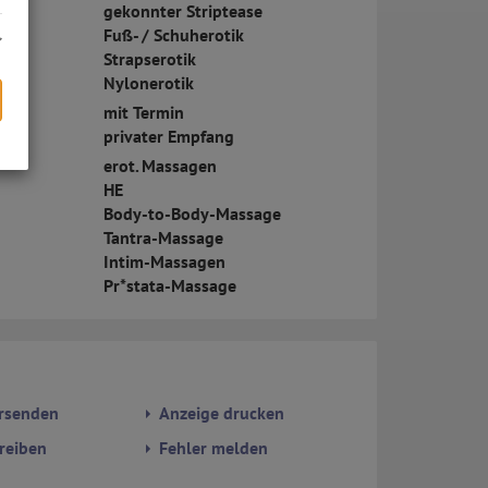
gekonnter Striptease
Fuß- / Schuherotik
Strapserotik
Nylonerotik
mit Termin
privater Empfang
erot. Massagen
s
HE
Body-to-Body-Massage
Tantra-Massage
Intim-Massagen
Pr*stata-Massage
rsenden
Anzeige drucken
reiben
Fehler melden