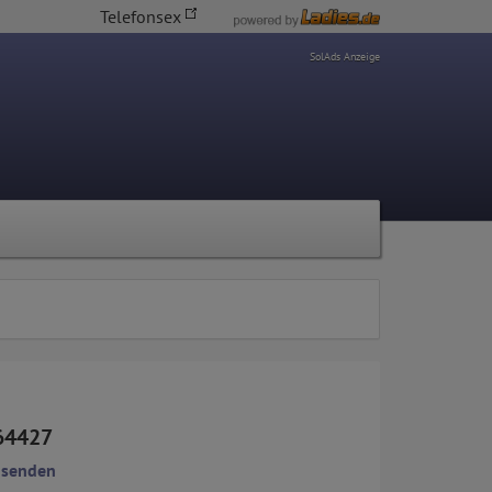
Telefonsex
SolAds Anzeige
64427
 senden