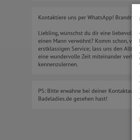
Kontaktiere uns per WhatsApp! Brandneu
Liebling, wünschst du dir eine liebevolle
einen Mann verwöhnt? Komm schon, vergis
erstklassigen Service; lass uns den Alltag
eine wundervolle Zeit miteinander verbrin
kennenzulernen.
PS: Bitte erwähne bei deiner Kontaktaufn
Badeladies.de gesehen hast!