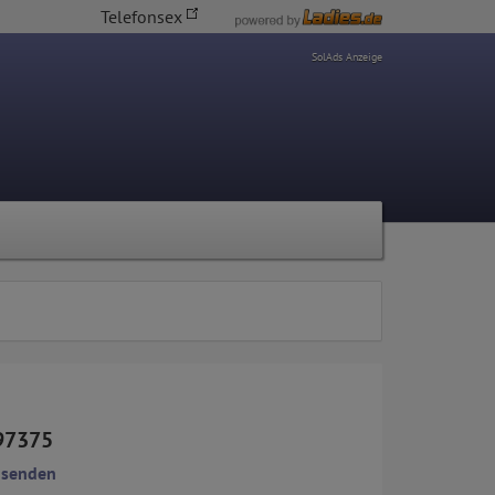
Telefonsex
SolAds Anzeige
97375
 senden