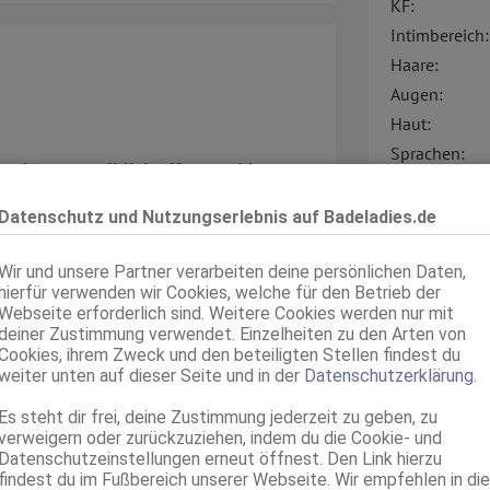
KF:
Intimbereich:
Haare:
Augen:
Haut:
Sprachen:
y mit sexy weibliche Kurven, Mega-
Verkehr:
die dort enden wo der Wahnsinn für
Datenschutz und Nutzungserlebnis auf Badeladies.de
higkeiten eines Vollblutweibes
kraft!!!!!
Wir und unsere Partner verarbeiten deine persönlichen Daten,
hierfür verwenden wir Cookies, welche für den Betrieb der
Webseite erforderlich sind. Weitere Cookies werden nur mit
deiner Zustimmung verwendet. Einzelheiten zu den Arten von
ahme, dass du die Anzeige auf
Cookies, ihrem Zweck und den beteiligten Stellen findest du
Service für:
weiter unten auf dieser Seite und in der
Datenschutzerklärung
.
Service:
Es steht dir frei, deine Zustimmung jederzeit zu geben, zu
verweigern oder zurückzuziehen, indem du die Cookie- und
Datenschutzeinstellungen erneut öffnest. Den Link hierzu
findest du im Fußbereich unserer Webseite. Wir empfehlen in die