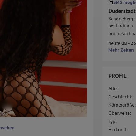
SMS mögli
Duderstadt
Schöneberger 
bei Fröhlich
nur besuchba
heute
08 - 2
Mehr Zeiten
PROFIL
Alter:
Geschlecht:
Körpergröße:
Oberweite:
Typ:
ansehen
Herkunft: