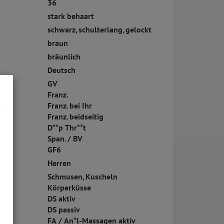
36
stark behaart
schwarz, schulterlang, gelockt
braun
bräunlich
Deutsch
GV
Franz.
Franz. bei Ihr
Franz. beidseitig
D**p Thr**t
Span. / BV
GF6
Herren
Schmusen, Kuscheln
Körperküsse
DS aktiv
DS passiv
FA / An*l-Massagen aktiv