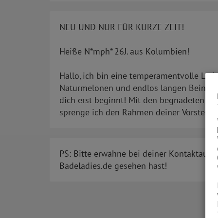
NEU UND NUR FÜR KURZE ZEIT!
Heiße N*mph* 26J. aus Kolumbien!
Hallo, ich bin eine temperamentvolle Lad
Naturmelonen und endlos langen Beinen, 
dich erst beginnt! Mit den begnadeten Fä
sprenge ich den Rahmen deiner Vorstellung
PS: Bitte erwähne bei deiner Kontaktaufn
Badeladies.de gesehen hast!