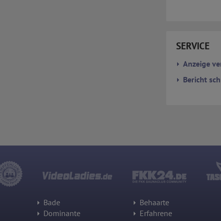
Daten pseudonyme Nutzungsprofile der Nutzer erstellt werden. Diese
Informationen wird Google gegebenenfalls auch an Dritte übertragen,
sofern dies gesetzlich vorgeschrieben wird oder, soweit Dritte diese
Daten im Auftrag von Google verarbeiten. Die IP-Adresse der Nutzer
wird von Google innerhalb von Mitgliedstaaten der Europäischen Union
oder in anderen Vertragsstaaten des Abkommens über den
SERVICE
Europäischen Wirtschaftsraum gekürzt, dies bedeutet, dass alle
Daten anonym erhoben werden. Nur in Ausnahmefällen wird die volle
Anzeige ve
IP-Adresse an einen Server von Google in den USA übertragen und dort
gekürzt. Die von dem Browser des Nutzers übermittelte IP-Adresse
Bericht sch
wird nicht mit anderen Daten von Google zusammengeführt.
Erhobene Informationen zum Besucherverhalten sind folgende:
Herkunft (Land und Stadt)
Sprache
Betriebssystem
Gerät (PC, Tablet-PC oder Smartphone)
Browser und alle verwendeten Add-ons
Auflösung des Computers
Besucherquelle (Facebook, Suchmaschine oder verweisende
Webseite)
Welche Dateien wurden heruntergeladen?
Welche Videos angeschaut?
Wurden Werbebanner angeklickt?
Wohin ging der Besucher? Klickte er auf weitere Seiten des Portals
oder hat er sie komplett verlassen?
Bade
Behaarte
Wie lange blieb der Besucher?
Dominante
Erfahrene