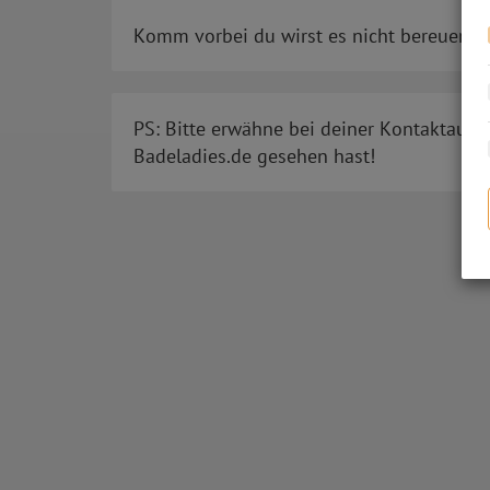
Komm vorbei du wirst es nicht bereuen!
PS: Bitte erwähne bei deiner Kontaktaufn
Badeladies.de gesehen hast!