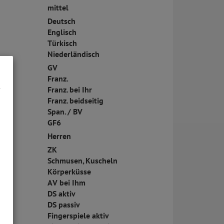
mittel
Deutsch
Englisch
Türkisch
Niederländisch
GV
Franz.
Franz. bei Ihr
Franz. beidseitig
Span. / BV
GF6
Herren
ZK
Schmusen, Kuscheln
Körperküsse
AV bei Ihm
DS aktiv
DS passiv
Fingerspiele aktiv