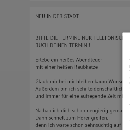
NEU IN DER STADT
BITTE DIE TERMINE NUR TELEFONISCH V
BUCH DEINEN TERMIN !
Erlebe ein heißes Abendteuer
mit einer heißen Raubkatze
Glaub mir bei mir bleiben kaum Wünsche 
Außerdem bin ich sehr leidenschaftlich
und immer für eine aufregende Zeit mit d
Na hab ich dich schon neugierig gemacht
Dann schnell zum Hörer greifen,
denn ich warte schon sehnsüchtig auf dic