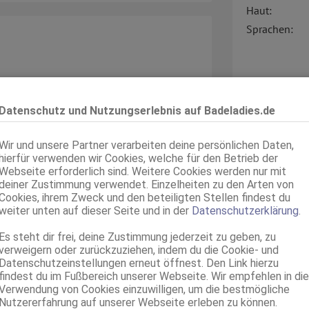
Haut:
Sprachen:
EREINBAREN! RUF JETZT AN UND
Verkehr:
Datenschutz und Nutzungserlebnis auf Badeladies.de
Wir und unsere Partner verarbeiten deine persönlichen Daten,
hierfür verwenden wir Cookies, welche für den Betrieb der
Webseite erforderlich sind. Weitere Cookies werden nur mit
deiner Zustimmung verwendet. Einzelheiten zu den Arten von
Service für:
offen.
Cookies, ihrem Zweck und den beteiligten Stellen findest du
Service:
weiter unten auf dieser Seite und in der
Datenschutzerklärung
.
ir zu haben.
Es steht dir frei, deine Zustimmung jederzeit zu geben, zu
verweigern oder zurückzuziehen, indem du die Cookie- und
?
Datenschutzeinstellungen erneut öffnest. Den Link hierzu
findest du im Fußbereich unserer Webseite. Wir empfehlen in die
Verwendung von Cookies einzuwilligen, um die bestmögliche
h!
Nutzererfahrung auf unserer Webseite erleben zu können.