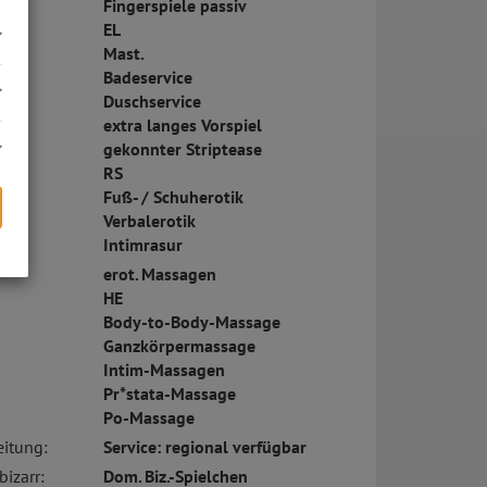
Fingerspiele passiv
EL
Mast.
Badeservice
Duschservice
extra langes Vorspiel
gekonnter Striptease
RS
Fuß- / Schuherotik
Verbalerotik
Intimrasur
erot. Massagen
s
HE
Body-to-Body-Massage
Ganzkörpermassage
Intim-Massagen
Pr*stata-Massage
Po-Massage
eitung:
Service: regional verfügbar
bizarr:
Dom. Biz.-Spielchen