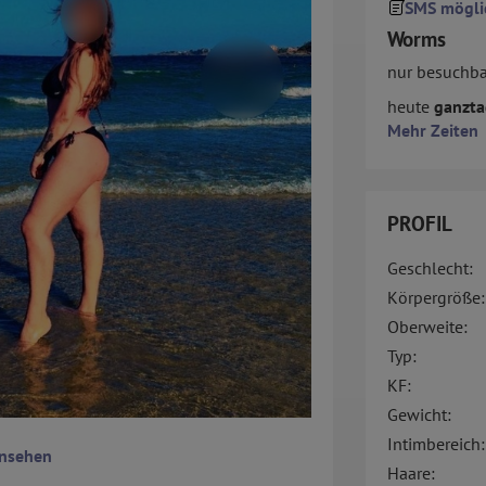
SMS mögli
Worms
nur besuchba
heute
ganztag
Mehr Zeiten
PROFIL
Geschlecht:
Körpergröße:
Oberweite:
Typ:
KF:
Gewicht:
Intimbereich:
ansehen
Haare: