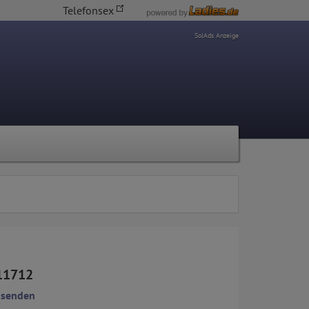
Telefonsex
SolAds Anzeige
11712
 senden