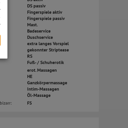
DS passiv
Fingerspiele aktiv
Fingerspiele passiv
Mast.
Badeservice
Duschservice
extra langes Vorspiel
gekonnter Striptease
RS
s
Fuß- / Schuherotik
erot. Massagen
HE
Ganzkörpermassage
Intim-Massagen
Öl-Massage
bizarr:
FS