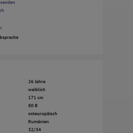
 senden
ch
r
bsprache
26 Jahre
weiblich
171 cm
80 B
osteuropäisch
Rumänien
32/34