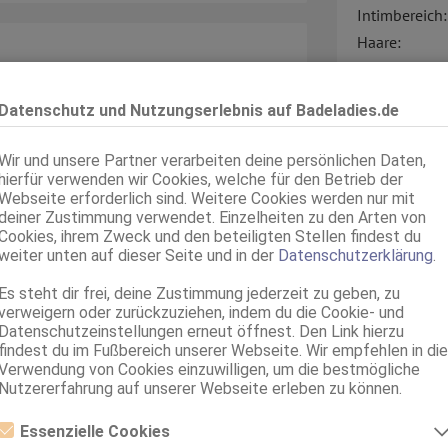
Intimbereich:
Haare:
Augen:
Haut:
n?
Datenschutz und Nutzungserlebnis auf Badeladies.de
Sprachen:
art oder hart… bei mir bekommst du
Wir und unsere Partner verarbeiten deine persönlichen Daten,
hierfür verwenden wir Cookies, welche für den Betrieb der
Webseite erforderlich sind. Weitere Cookies werden nur mit
mit mir.
Verkehr:
deiner Zustimmung verwendet. Einzelheiten zu den Arten von
Cookies, ihrem Zweck und den beteiligten Stellen findest du
weiter unten auf dieser Seite und in der
Datenschutzerklärung
.
Es steht dir frei, deine Zustimmung jederzeit zu geben, zu
verweigern oder zurückzuziehen, indem du die Cookie- und
Datenschutzeinstellungen erneut öffnest. Den Link hierzu
ahme, dass du die Anzeige auf
findest du im Fußbereich unserer Webseite. Wir empfehlen in die
Service für:
Verwendung von Cookies einzuwilligen, um die bestmögliche
Service:
Nutzererfahrung auf unserer Webseite erleben zu können.
Essenzielle Cookies