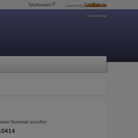
Telefonsex
SolAds Anzeige
tbarer Nummer anrufen
10414