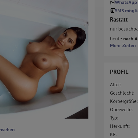
WhatsApp
SMS mögli
Rastatt
nur besuchba
heute
nach A
Mehr Zeiten
PROFIL
Alter:
Geschlecht:
Körpergröße:
Oberweite:
Typ:
Herkunft:
ansehen
KF: