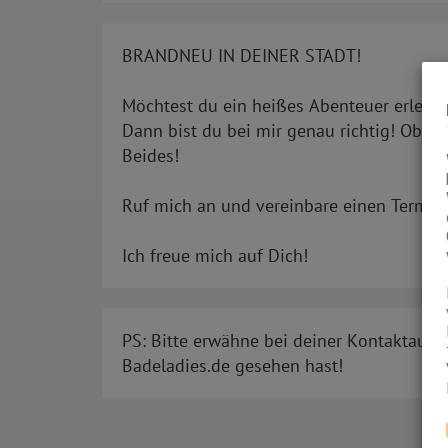
BRANDNEU IN DEINER STADT!
Möchtest du ein heißes Abenteuer erlebe
Dann bist du bei mir genau richtig! Ob z
Beides!
Ruf mich an und vereinbare einen Termin 
Ich freue mich auf Dich!
PS: Bitte erwähne bei deiner Kontaktaufn
Badeladies.de gesehen hast!