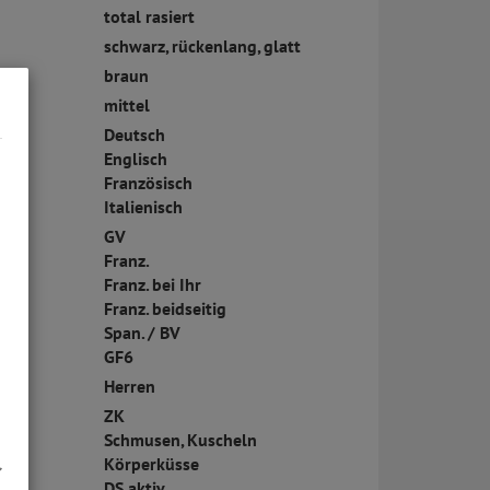
total rasiert
schwarz, rückenlang, glatt
braun
mittel
Deutsch
Englisch
Französisch
Italienisch
GV
Franz.
Franz. bei Ihr
Franz. beidseitig
Span. / BV
GF6
Herren
ZK
Schmusen, Kuscheln
Körperküsse
DS aktiv