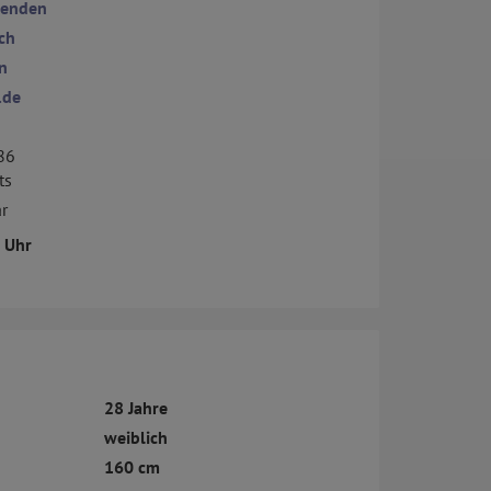
senden
ch
n
.de
86
ts
r
1 Uhr
28 Jahre
weiblich
160 cm