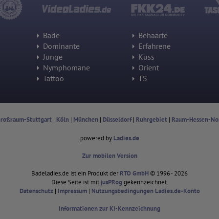
Herausgeber:
Hotjar Limited, Malta
Erhobene Daten:
Bade
Behaarte
Datum und Uhrzeit des Besuchs
Gerätetyp
Dominante
Erfahrene
Geografischer Standort
Junge
Kuss
IP-Adresse
Mausbewegungen
Nymphomane
Orient
Besuchte Seiten
Tattoo
TS
Referrer URL
Bildschirmauflösung
Eindeutige Gerätekennung
Sprachinformationen
Gerätebestriebssystem
roßraum-Stuttgart
|
Köln
|
München
|
Düsseldorf
|
Ruhrgebiet
|
Raum-Hessen-No
Browser-Typ
Klicks
Domain-Name
powered by
Ladies.de
Eindeutige Benutzerkennung
Antworten auf Umfragen
Zur mobilen Version
Ort der Verarbeitung:
Badeladies.de ist ein Produkt der
RTO GmbH
© 1996 - 2026
Europäische Union
Diese Seite ist mit
jusPRog
gekennzeichnet.
Rechtliche Grundlage der Verarbeitung
Datenschutz
|
Impressum
|
Nutzungsbedingungen Ladies.de-Konto
Art. 6 Abs. 1 S. 1 lit. a DSGVO
Informationen zur KI-Kennzeichnung