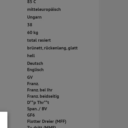
85 C
mitteleuropäisch
Ungarn
38
60 kg
total rasiert
brünett, rückenlang, glatt
hell
Deutsch
Englisch
GV
Franz.
Franz. bei Ihr
Franz. beidseitig
D**p Thr**t
Span. / BV
GF6
Flotter Dreier (MFF)
Zu dritt (MMF)