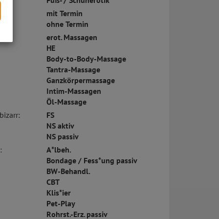
Fuß- / Schuherotik
mit Termin
ohne Termin
erot. Massagen
s
HE
Body-to-Body-Massage
Tantra-Massage
Ganzkörpermassage
Intim-Massagen
Öl-Massage
bizarr:
FS
NS aktiv
NS passiv
:
A*lbeh.
Bondage / Fess*ung passiv
BW-Behandl.
CBT
Klis*ier
Pet-Play
Rohrst.-Erz. passiv