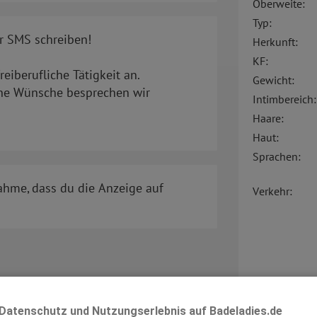
Oberweite:
Typ:
r SMS schreiben!
Herkunft:
KF:
reiberufliche Tätigkeit an.
Gewicht:
ine Wünsche besprechen wir
Intimbereich:
Haare:
Haut:
Sprachen:
ahme, dass du die Anzeige auf
Verkehr:
Datenschutz und Nutzungserlebnis auf Badeladies.de