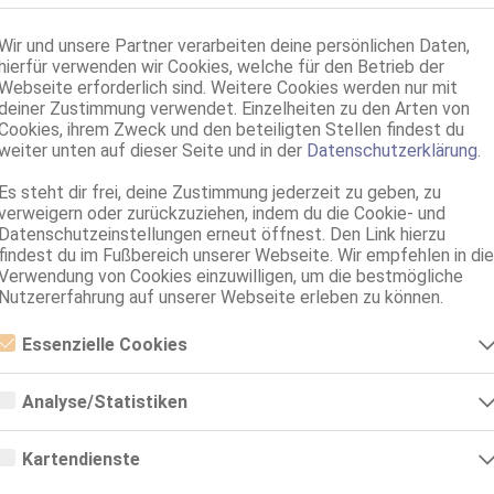
Service für:
Wir und unsere Partner verarbeiten deine persönlichen Daten,
hierfür verwenden wir Cookies, welche für den Betrieb der
Webseite erforderlich sind. Weitere Cookies werden nur mit
Service:
deiner Zustimmung verwendet. Einzelheiten zu den Arten von
Cookies, ihrem Zweck und den beteiligten Stellen findest du
weiter unten auf dieser Seite und in der
Datenschutzerklärung
.
Es steht dir frei, deine Zustimmung jederzeit zu geben, zu
verweigern oder zurückzuziehen, indem du die Cookie- und
Datenschutzeinstellungen erneut öffnest. Den Link hierzu
findest du im Fußbereich unserer Webseite. Wir empfehlen in die
Verwendung von Cookies einzuwilligen, um die bestmögliche
Nutzererfahrung auf unserer Webseite erleben zu können.
Essenzielle Cookies
Essenzielle Cookies sind alle notwendigen Cookies, die für den Betrieb
der Webseite notwendig sind, indem Grundfunktionen ermöglicht
Analyse/Statistiken
werden. Die Webseite kann ohne diese Cookies nicht richtig
funktionieren.
Analyse- bzw. Statistikcookies sind Cookies, die der Analyse der
Webseiten-Nutzung und der Erstellung von anonymisierten
Kartendienste
Zugriffsstatistiken dienen. Sie helfen den Webseiten-Besitzern zu
verstehen, wie Besucher mit Webseiten interagieren, indem
Google Maps