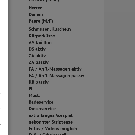
Herren
Damen
Paare (M/F)
Schmusen, Kuscheln
Körperküsse
AV bei Ihm
DS aktiv
ZA aktiv
ZA passiv
FA / An*l-Massagen aktiv
FA / An*l-Massagen passiv
KB passiv
EL
Mast.
Badeservice
Duschservice
extra langes Vorspiel
gekonnter Striptease
Fotos / Videos möglich