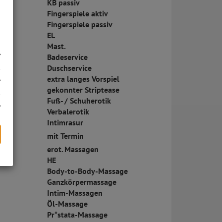
KB passiv
Fingerspiele aktiv
Fingerspiele passiv
EL
Mast.
Badeservice
Duschservice
extra langes Vorspiel
gekonnter Striptease
Fuß- / Schuherotik
Verbalerotik
Intimrasur
mit Termin
erot. Massagen
HE
s
Body-to-Body-Massage
Ganzkörpermassage
Intim-Massagen
Öl-Massage
Pr*stata-Massage