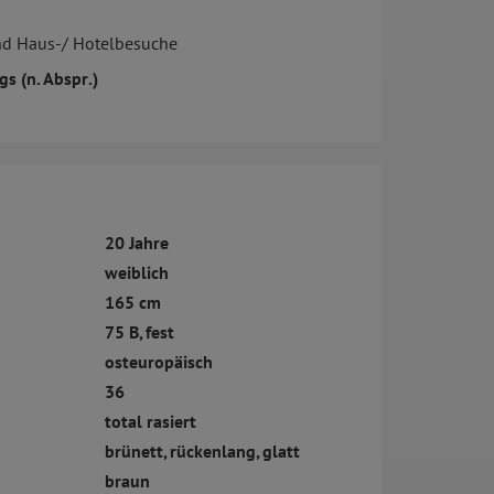
nd Haus-/ Hotelbesuche
s (n. Abspr.)
20 Jahre
weiblich
165 cm
75 B, fest
osteuropäisch
36
total rasiert
brünett, rückenlang, glatt
braun