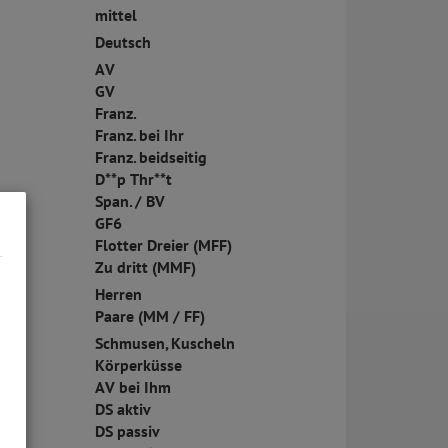
mittel
Deutsch
AV
GV
Franz.
Franz. bei Ihr
Franz. beidseitig
D**p Thr**t
Span. / BV
GF6
Flotter Dreier (MFF)
Zu dritt (MMF)
Herren
Paare (MM / FF)
Schmusen, Kuscheln
Körperküsse
AV bei Ihm
DS aktiv
DS passiv