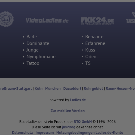
Wurden Werbebanner angeklickt?
Wohin ging der Besucher? Klickte er auf weitere Seiten des Portals
oder hat er sie komplett verlassen?
Wie lange blieb der Besucher?
Ort der Verarbeitung:
Europäische Union & USA
Bade
Behaarte
Hotjar
Dominante
Erfahrene
Junge
Kuss
Wir nutzen Hotjar als Webanalysedient. Es wird verwendet, um Daten
über das Benutzerverhalten zu sammeln. Hotjar kann auch im
Nymphomane
Orient
Rahmen von Umfragen und Feedbackfunktionen, die auf unserer
Tattoo
TS
Website eingebunden sind, von Ihnen bereitgestellte Informationen
verarbeiten.
Herausgeber:
Hotjar Limited, Malta
roßraum-Stuttgart
|
Köln
|
München
|
Düsseldorf
|
Ruhrgebiet
|
Raum-Hessen-No
Erhobene Daten:
Datum und Uhrzeit des Besuchs
powered by
Ladies.de
Gerätetyp
Geografischer Standort
Zur mobilen Version
IP-Adresse
Mausbewegungen
Besuchte Seiten
Badeladies.de ist ein Produkt der
RTO GmbH
© 1996 - 2026
Referrer URL
Diese Seite ist mit
jusPRog
gekennzeichnet.
Bildschirmauflösung
Datenschutz
|
Impressum
|
Nutzungsbedingungen Ladies.de-Konto
Eindeutige Gerätekennung