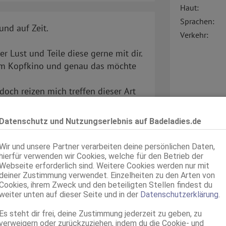
Haut:
Sprachen:
nd auf Zeit.
Verkehr:
 Lust und Teile diese gerne mit dir.
tem Kopfkino und genau das möchte
doch reizen mich treffen dieser Art
Datenschutz und Nutzungserlebnis auf Badeladies.de
ahme, dass du die Anzeige auf
Wir und unsere Partner verarbeiten deine persönlichen Daten,
Service für:
hierfür verwenden wir Cookies, welche für den Betrieb der
Webseite erforderlich sind. Weitere Cookies werden nur mit
Service:
deiner Zustimmung verwendet. Einzelheiten zu den Arten von
Cookies, ihrem Zweck und den beteiligten Stellen findest du
weiter unten auf dieser Seite und in der
Datenschutzerklärung
.
Es steht dir frei, deine Zustimmung jederzeit zu geben, zu
verweigern oder zurückzuziehen, indem du die Cookie- und