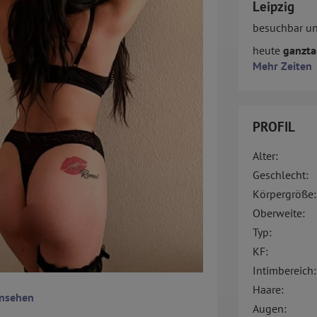
Leipzig
besuchbar u
heute
ganztag
Mehr Zeiten
PROFIL
Alter:
Geschlecht:
Körpergröße:
Oberweite:
Typ:
KF:
Intimbereich:
Haare:
ansehen
Augen: