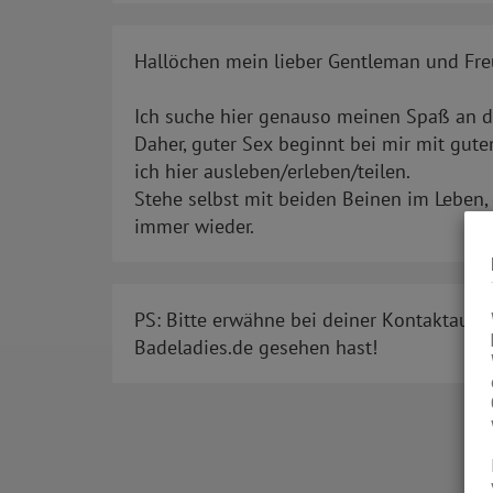
Hallöchen mein lieber Gentleman und Freu
Ich suche hier genauso meinen Spaß an der
Daher, guter Sex beginnt bei mir mit gu
ich hier ausleben/erleben/teilen.
Stehe selbst mit beiden Beinen im Leben, 
immer wieder.
PS: Bitte erwähne bei deiner Kontaktaufn
Badeladies.de gesehen hast!