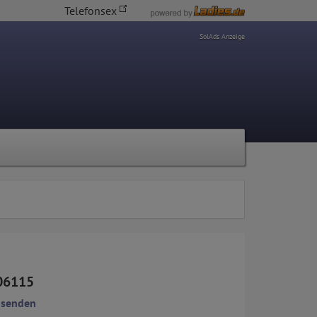
Telefonsex
SolAds Anzeige
06115
 senden