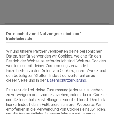
Alter:
40 Jahre
Datenschutz und Nutzungserlebnis auf
Geschlecht:
weiblich
Badeladies.de
Körpergröße:
175 cm
Oberweite:
85 C
Wir und unsere Partner verarbeiten deine persönlichen
Typ:
deutsch
Daten, hierfür verwenden wir Cookies, welche für den
Herkunft:
Deutschland
Betrieb der Webseite erforderlich sind. Weitere Cookies
KF:
36
werden nur mit deiner Zustimmung verwendet.
Einzelheiten zu den Arten von Cookies, ihrem Zweck und
Intimbereich:
total rasiert
den beteiligten Stellen findest du weiter unten auf
Haare:
blond, schulterlang
dieser Seite und in der
Datenschutzerklärung
.
Augen:
blau
Es steht dir frei, deine Zustimmung jederzeit zu geben,
Haut:
mittel
zu verweigern oder zurückzuziehen, indem du die Cookie-
Sprachen:
Deutsch
und Datenschutzeinstellungen erneut öffnest. Den Link
Englisch
hierzu findest du im Fußbereich unserer Webseite. Wir
Spanisch
empfehlen in die Verwendung von Cookies einzuwilligen,
Italienisch